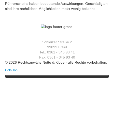
Führerscheins haben bedeutende Auswirkungen. Geschädigten
sind ihre rechtlichen Möglichkeiten meist wenig bekannt.
Schleizer Straße 2
99099 Erfurt
Tel.: 0361 - 345 93 41
Fax: 0361 - 345 93 40
© 2026 Rechtsanwälte Nette & Kluge - alle Rechte vorbehalten.
Goto Top
Willkommen
Über uns
Rechtsgebiete
Preise
Allgemeines Zivilrecht
Service
Arbeitsrecht
Kontakt
Erbrecht
Unsere Philosophie
Impressum
Miet- und Pachtrecht
Beratung