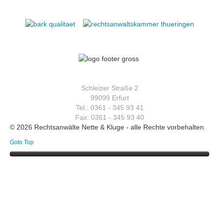
Schleizer Straße 2
99099 Erfurt
Tel.: 0361 - 345 93 41
Fax: 0361 - 345 93 40
© 2026 Rechtsanwälte Nette & Kluge - alle Rechte vorbehalten.
Goto Top
Willkommen
Über uns
Rechtsgebiete
Preise
Allgemeines Zivilrecht
Service
Arbeitsrecht
Kontakt
Erbrecht
Unsere Philosophie